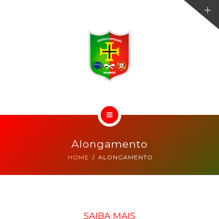
ESTRUTURA
ATIVIDADES
EVENTOS
GRUPO FOLCLÓRICO
BLOG
HOME
CONTATO
Alongamento
CLUBE
HOME
ALONGAMENTO
ESTRUTURA
ATIVIDADES
SAIBA MAIS